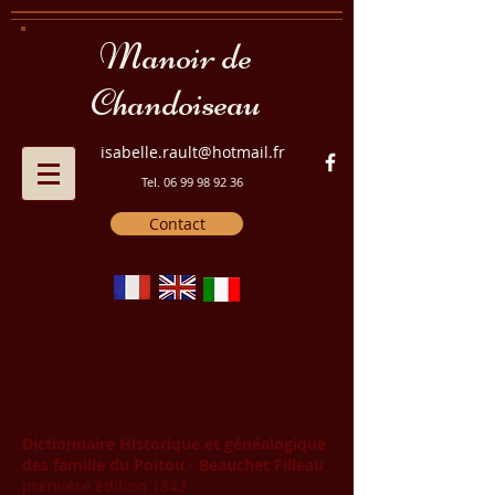
Manoir de
Chandoiseau
isabelle.rault@hotmail.fr
Tel.
06 99 98 92 36
Contact
Dictionnaire Historique et généalogique
des famille du Poitou - Beauchet Filleau
première édition 1842