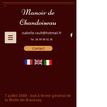
Manoir de
Chandoiseau
isabelle.rault@hotmail.fr
Tel.
06 99 98 92 36
Contact
7 juillet 1689 : bail à ferme général de
la Motte-de-Baussay