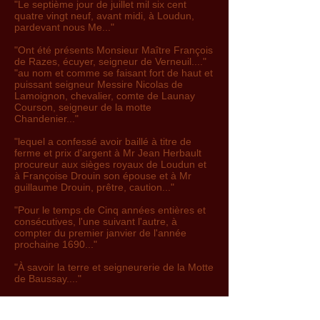
"Le septième jour de juillet mil six cent
quatre vingt neuf, avant midi, à Loudun,
pardevant nous Me..."
"Ont été présents Monsieur Maître François
de Razes, écuyer, seigneur de Verneuil...."
"au nom et comme se faisant fort de haut et
puissant seigneur Messire Nicolas de
Lamoignon, chevalier, comte de Launay
Courson, seigneur de la motte
Chandenier..."
"lequel a confessé avoir baillé à titre de
ferme et prix d'argent à Mr Jean Herbault
procureur aux sièges royaux de Loudun et
à Françoise Drouin son épouse et à Mr
guillaume Drouin, prêtre, caution..."
"Pour le temps de Cinq années entières et
consécutives, l'une suivant l'autre, à
compter du premier janvier de l'année
prochaine 1690..."
"À savoir la terre et seigneurerie de la Motte
de Baussay...."
"à l'exception des rentes prétendues dues à
Chandoiseau à cause des allées de la